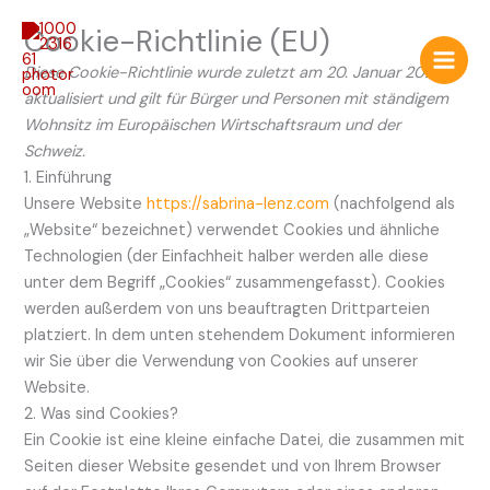
Zum
Consent
Consent
Consent
Consent
Cookie-Richtlinie (EU)
Inhalt
to
to
to
to
springen
service
service
service
service
Diese Cookie-Richtlinie wurde zuletzt am 20. Januar 2026
complianz
wordpress
polylang
verschiedenes
aktualisiert und gilt für Bürger und Personen mit ständigem
Wohnsitz im Europäischen Wirtschaftsraum und der
Schweiz.
1. Einführung
Unsere Website
https://sabrina-lenz.com
(nachfolgend als
„Website“ bezeichnet) verwendet Cookies und ähnliche
Technologien (der Einfachheit halber werden alle diese
unter dem Begriff „Cookies“ zusammengefasst). Cookies
werden außerdem von uns beauftragten Drittparteien
platziert. In dem unten stehendem Dokument informieren
wir Sie über die Verwendung von Cookies auf unserer
Website.
2. Was sind Cookies?
Ein Cookie ist eine kleine einfache Datei, die zusammen mit
Seiten dieser Website gesendet und von Ihrem Browser